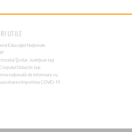
RI UTILE
erul Educației Naționale
IP
toratul Școlar Județean Iași
orpului Didactic Iași
rma națională de informare cu
la vaccinarea împotriva COVID-19