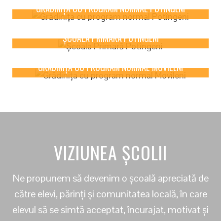
GRĂDINIȚA CU PROGRAM NORMAL POTÎNGENI
Detail
GRĂDINIȚA CU PROGRAM NORMAL POTÎNGENI
ȘCOALA PRIMARĂ POTÎNGENI
Detail
ȘCOALA PRIMARĂ POTÎNGENI
GRĂDINIȚA CU PROGRAM NORMAL MOVILENI
Detail
GRĂDINIȚA CU PROGRAM NORMAL MOVILENI
VIZIUNEA ȘCOLII
Ne propunem să devenim o școală apreciată de
către elevi, părinți și comunitatea locală, în care
elevul să se simtă acceptat, încurajat, motivat și