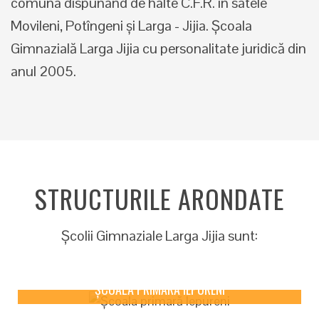
comuna dispunând de halte C.F.R. în satele
Movileni, Potîngeni și Larga - Jijia. Şcoala
Gimnazială Larga Jijia cu personalitate juridică din
anul 2005.
STRUCTURILE ARONDATE
Școlii Gimnaziale Larga Jijia sunt:
ȘCOALA PRIMARĂ IEPURENI
Detail
ȘCOALA PRIMARĂ IEPURENI